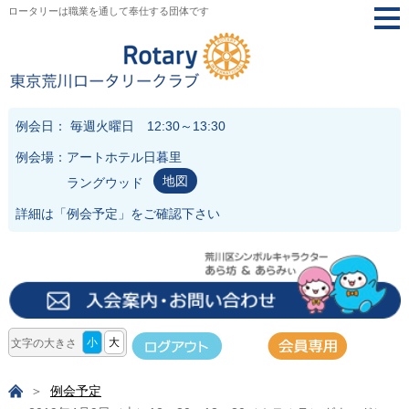
ロータリーは職業を通して奉仕する団体です
togg
navi
例会日： 毎週火曜日 12:30～13:30
例会場：アートホテル日暮里
地図
ラングウッド
詳細は「
例会予定
」をご確認下さい
小
大
文字の大きさ
例会予定