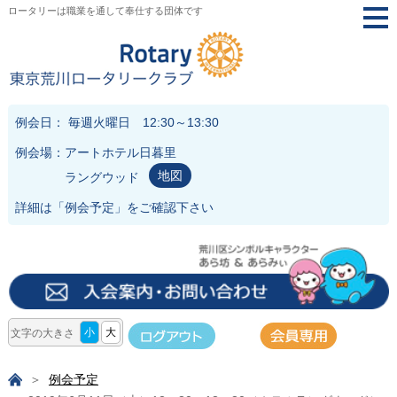
ロータリーは職業を通して奉仕する団体です
togg
navi
例会日： 毎週火曜日 12:30～13:30
例会場：アートホテル日暮里
地図
ラングウッド
詳細は「
例会予定
」をご確認下さい
小
大
文字の大きさ
例会予定