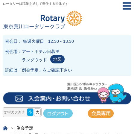
ロータリーは職業を通して奉仕する団体です
togg
navi
例会日： 毎週火曜日 12:30～13:30
例会場：アートホテル日暮里
地図
ラングウッド
詳細は「
例会予定
」をご確認下さい
小
大
文字の大きさ
例会予定