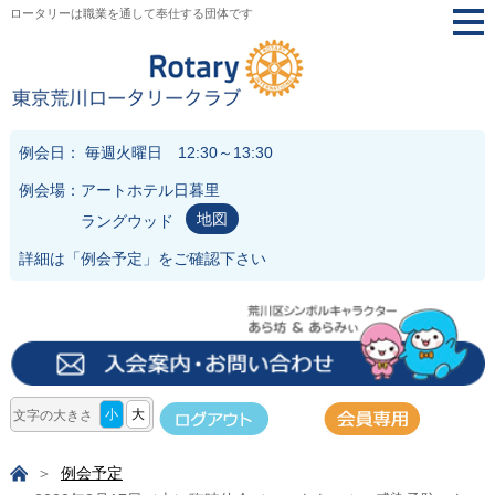
ロータリーは職業を通して奉仕する団体です
togg
navi
例会日： 毎週火曜日 12:30～13:30
例会場：アートホテル日暮里
地図
ラングウッド
詳細は「
例会予定
」をご確認下さい
小
大
文字の大きさ
例会予定