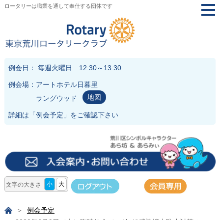
ロータリーは職業を通して奉仕する団体です
togg
navi
例会日： 毎週火曜日 12:30～13:30
例会場：アートホテル日暮里
地図
ラングウッド
詳細は「
例会予定
」をご確認下さい
小
大
文字の大きさ
例会予定