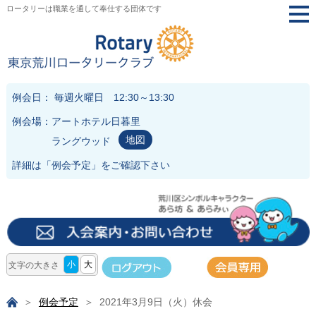
ロータリーは職業を通して奉仕する団体です
togg
navi
例会日： 毎週火曜日 12:30～13:30
例会場：アートホテル日暮里
地図
ラングウッド
詳細は「
例会予定
」をご確認下さい
小
大
文字の大きさ
例会予定
2021年3月9日（火）休会