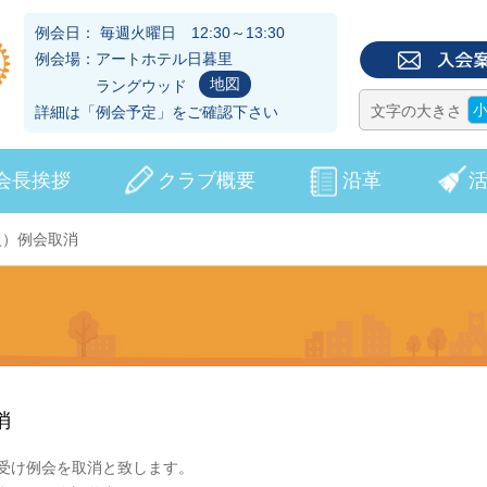
例会日： 毎週火曜日 12:30～13:30
例会場：アートホテル日暮里
地図
ラングウッド
文字の大きさ
詳細は「
例会予定
」をご確認下さい
会長挨拶
クラブ概要
沿革
（火）例会取消
消
受け例会を取消と致します。