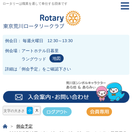
ロータリーは職業を通して奉仕する団体です
togg
navi
例会日： 毎週火曜日 12:30～13:30
例会場：アートホテル日暮里
地図
ラングウッド
詳細は「
例会予定
」をご確認下さい
小
大
文字の大きさ
例会予定