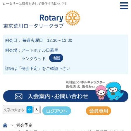
ロータリーは職業を通して奉仕する団体です
togg
navi
例会日： 毎週火曜日 12:30～13:30
例会場：アートホテル日暮里
地図
ラングウッド
詳細は「
例会予定
」をご確認下さい
小
大
文字の大きさ
例会予定