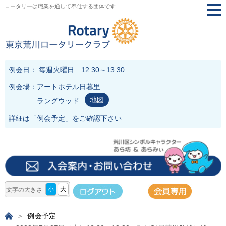
ロータリーは職業を通して奉仕する団体です
togg
navi
例会日： 毎週火曜日 12:30～13:30
例会場：アートホテル日暮里
地図
ラングウッド
詳細は「
例会予定
」をご確認下さい
小
大
文字の大きさ
例会予定