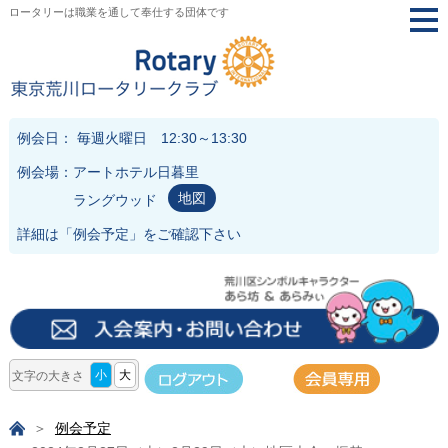
ロータリーは職業を通して奉仕する団体です
togg
navi
例会日： 毎週火曜日 12:30～13:30
例会場：アートホテル日暮里
地図
ラングウッド
詳細は「
例会予定
」をご確認下さい
小
大
文字の大きさ
例会予定