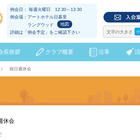
例会日： 毎週火曜日 12:30～13:30
例会場：アートホテル日暮里
地図
ラングウッド
文字の大きさ
詳細は「
例会予定
」をご確認下さい
会長挨拶
クラブ概要
沿革
（火） 祝日週休会
日週休会
で