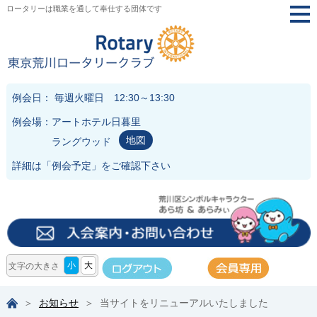
ロータリーは職業を通して奉仕する団体です
togg
navi
例会日： 毎週火曜日 12:30～13:30
例会場：アートホテル日暮里
地図
ラングウッド
詳細は「
例会予定
」をご確認下さい
小
大
文字の大きさ
お知らせ
当サイトをリニューアルいたしました