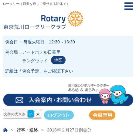
ロータリーは職業を通して奉仕する団体です
togg
navi
例会日： 毎週火曜日 12:30～13:30
例会場：アートホテル日暮里
地図
ラングウッド
詳細は「
例会予定
」をご確認下さい
小
大
文字の大きさ
行事・連絡
2018年２月27日例会分