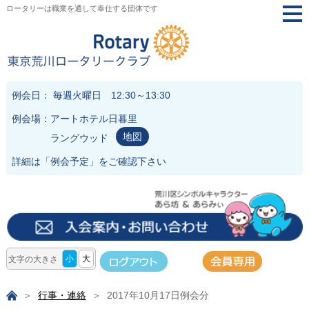
ロータリーは職業を通して奉仕する団体です
togg
navi
例会日： 毎週火曜日 12:30～13:30
例会場：アートホテル日暮里
地図
ラングウッド
詳細は「
例会予定
」をご確認下さい
小
大
文字の大きさ
行事・連絡
2017年10月17日例会分